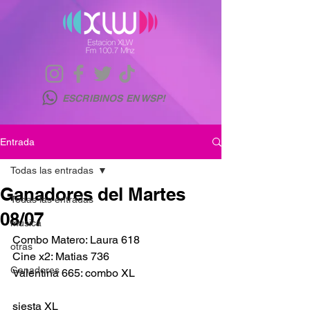
ESCRIBINOS EN WSP!
Entrada
Todas las entradas
Ganadores del Martes
Todas las entradas
08/07
musica
Combo Matero: Laura 618
otras
Cine x2: Matias 736
Ganadores
Valentina 665: combo XL
siesta XL