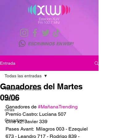
ESCRIBINOS EN WSP!
Entrada
Todas las entradas
Ganadores del Martes
Todas las entradas
09/06
musica
Ganadores de 
#MañanaTrending
otras
Premio Castro: Luciana 507
Ganadores
Cine x2: Javier 339
Pases Avant:  Milagros 003 - Ezequiel 
673 - Leandro 717 - Rodrigo 839 -