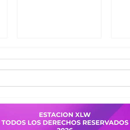
Ganadores del Jueves
Gana
30/07
29/0
Ganadores de #MañanaTrending:
Gana
Desayuno Castro: Camila 361
Desay
Pases Avant: Yanina 598 -
Pases
Cristian 144 Premio Vesania:
Nicol
Guada 503 Finalistas
Mierc
JuevesDeComercio: Adriana 709
Giuli
- La Malquerida Nico 234 - Policia
Gana
ESTACION XLW
Pases
TODOS LOS DERECHOS RESERVADOS