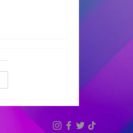
dores del Miercoles
7
dores de #MañanaTrending:
uno castro: Marcelo 681
 Avant: Debora 307 -
as 486 Finalistas
olesXL Marcelo 631 -
ana 558 - Héctor 198
dores de #TardeModoPlay
 Avant: