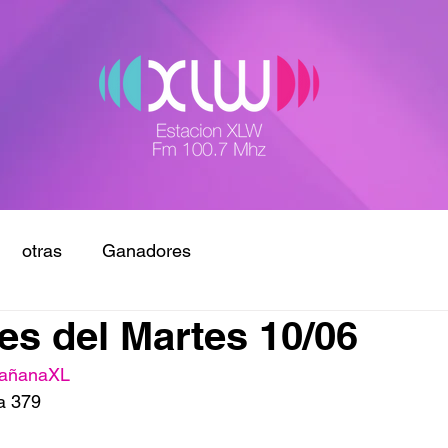
otras
Ganadores
s del Martes 10/06
añanaXL
a 379