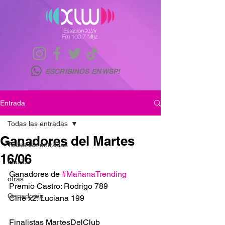
ESCRIBINOS EN WSP!
Entrada
Todas las entradas
Ganadores del Martes
Todas las entradas
16/06
musica
Ganadores de 
#MañanaTrending
otras
Premio Castro: Rodrigo 789
Ganadores
Cine x2: Luciana 199
Finalistas MartesDelClub