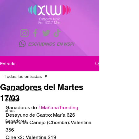
ESCRIBINOS EN WSP!
Entrada
Todas las entradas
Ganadores del Martes
Todas las entradas
17/03
musica
Ganadores de 
#MañanaTrending
otras
Desayuno de Castro: María 626 
Ganadores
Premio de Canejo (Chomba): Valentina 
356
Cine x2:  Valentina 219