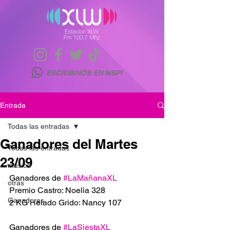
ESCRIBINOS EN WSP!
Entrada
Todas las entradas
Ganadores del Martes
Todas las entradas
23/09
musica
Ganadores de 
#LaMañanaXL
otras
Premio Castro: Noelia 328
Ganadores
2 KG Helado Grido: Nancy 107
Ganadores de 
#LaSiestaXL