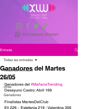
ESCRIBINOS EN WSP!
Entrada
Todas las entradas
Ganadores del Martes
Todas las entradas
26/05
musica
Ganadores del 
#MañanaTrending
otras
Desayuno Castro: Abril 169
Ganadores
Finalistas MartesDelClub
Eli 226 -  Estefania 219 - Valentina 356