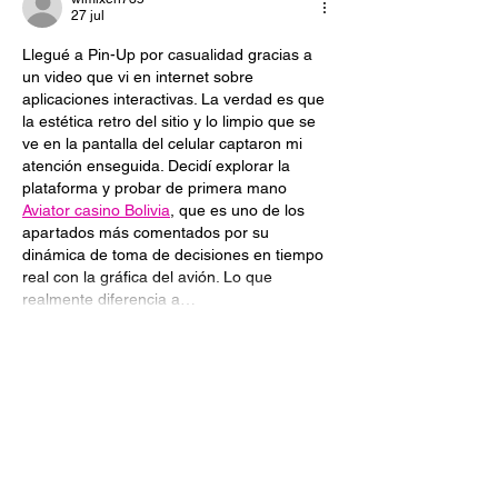
- Policia
Avant:
27 jul
Llegué a Pin-Up por casualidad gracias a 
un video que vi en internet sobre 
aplicaciones interactivas. La verdad es que 
la estética retro del sitio y lo limpio que se 
ve en la pantalla del celular captaron mi 
atención enseguida. Decidí explorar la 
plataforma y probar de primera mano 
Aviator casino Bolivia
, que es uno de los 
apartados más comentados por su 
dinámica de toma de decisiones en tiempo 
real con la gráfica del avión. Lo que 
realmente diferencia a…
Mostrar más
Editado
Me gusta
Reaccionar
plumviviyan
27 may