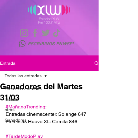
ESCRIBINOS EN WSP!
Entrada
Todas las entradas
Ganadores del Martes
Todas las entradas
31/03
musica
#MañanaTrending
:
otras
Entradas cinemacenter: Solange 647
Ganadores
Finalistas Huevo XL: Camila 846
#TardeModoPlay