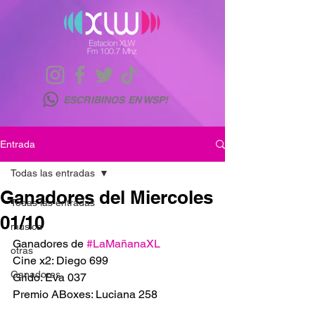
ESCRIBINOS EN WSP!
Entrada
Todas las entradas
Ganadores del Miercoles
Todas las entradas
01/10
musica
Ganadores de 
#LaMañanaXL
otras
Cine x2: Diego 699
Ganadores
Grido: Eva 037
Premio ABoxes: Luciana 258