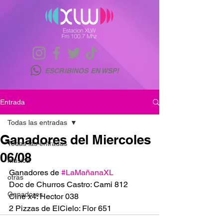
ESCRIBINOS EN WSP!
Entrada
Todas las entradas
Ganadores del Miercoles
Todas las entradas
06/08
musica
Ganadores de 
#LaMañanaXL
otras
Doc de Churros Castro: Cami 812
Ganadores
Cine x4: Hector 038
2 Pizzas de ElCielo: Flor 651