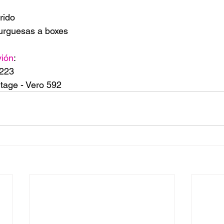
rido
urguesas a boxes
ión
:
 223
tage - Vero 592