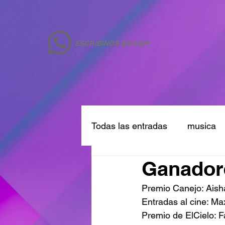
ESCRIBINOS EN WSP!
Todas las entradas
musica
Ganadore
Premio Canejo: Aish
Entradas al cine: Ma
Premio de ElCielo: 