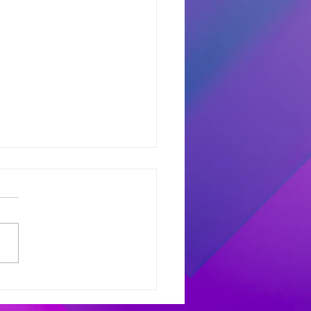
dores del Miercoles
7
dores de #MañanaTrending:
uno castro: Marcelo 681
 Avant: Debora 307 -
as 486 Finalistas
olesXL Marcelo 631 -
ana 558 - Héctor 198