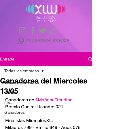
ESCRIBINOS EN WSP!
Entrada
Todas las entradas
Ganadores del Miercoles
Todas las entradas
13/05
musica
Ganadores de 
#MañanaTrending
otras
Premio Castro: Lisandro 021
Ganadores
Finalistas MiercolesXL:
Milagros 799 - Emilio 649 - Agos 075 