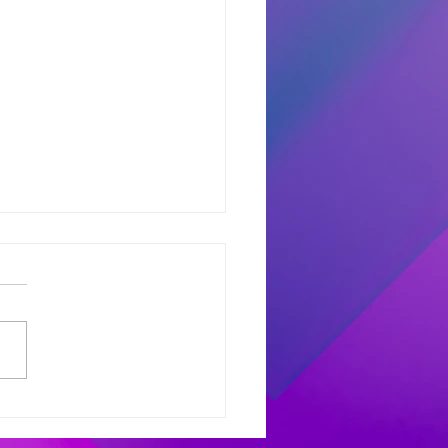
dores del Miercoles
7
dores de #MañanaTrending:
uno castro: Marcelo 681
 Avant: Debora 307 -
as 486 Finalistas
olesXL Marcelo 631 -
ana 558 - Héctor 198