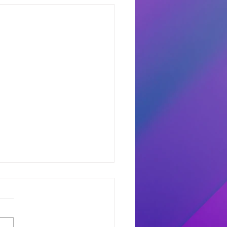
dores del Miercoles
7
dores de #MañanaTrending:
uno castro: Marcelo 681