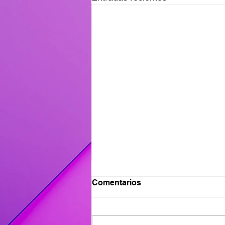
Ganadores del Viernes
Comentarios
31/07
Ganadores de #MañanaTrending:
Desayuno Castro: Flavia 417