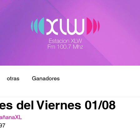
otras
Ganadores
s del Viernes 01/08
añanaXL
97