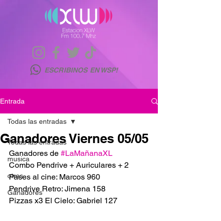
ESCRIBINOS EN WSP!
Entrada
Todas las entradas
Ganadores Viernes 05/05
Todas las entradas
Ganadores de 
#LaMañanaXL
musica
Combo Pendrive + Auriculares + 2 
otras
Pases al cine: Marcos 960
Pendrive Retro: Jimena 158
Ganadores
Pizzas x3 El Cielo: Gabriel 127