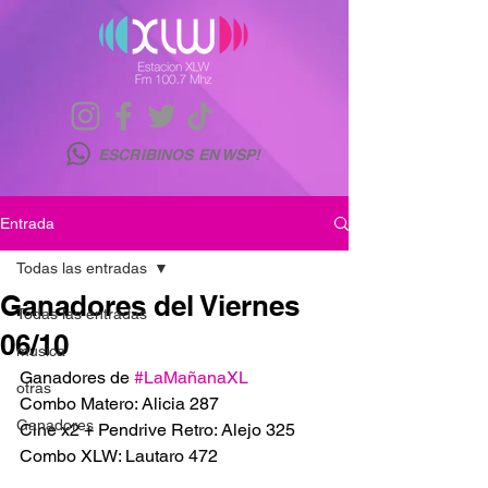
ESCRIBINOS EN WSP!
Entrada
Todas las entradas
Ganadores del Viernes
Todas las entradas
06/10
musica
Ganadores de 
#LaMañanaXL
otras
Combo Matero: Alicia 287
Ganadores
Cine x2 + Pendrive Retro: Alejo 325
Combo XLW: Lautaro 472