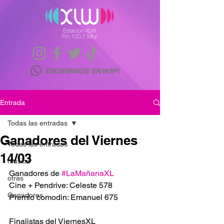
ESCRIBINOS EN WSP!
Entrada
Todas las entradas
Ganadores del Viernes
Todas las entradas
14/03
musica
Ganadores de 
#LaMañanaXL
otras
Cine + Pendrive: Celeste 578
Ganadores
Premio comodin: Emanuel 675
Finalistas del ViernesXL