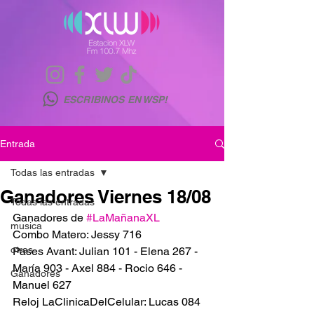
ESCRIBINOS EN WSP!
Entrada
Todas las entradas
Ganadores Viernes 18/08
Todas las entradas
Ganadores de 
#LaMañanaXL
musica
Combo Matero: Jessy 716
otras
Pases Avant: Julian 101 - Elena 267 - 
María 903 - Axel 884 - Rocio 646 - 
Ganadores
Manuel 627 
Reloj LaClinicaDelCelular: Lucas 084