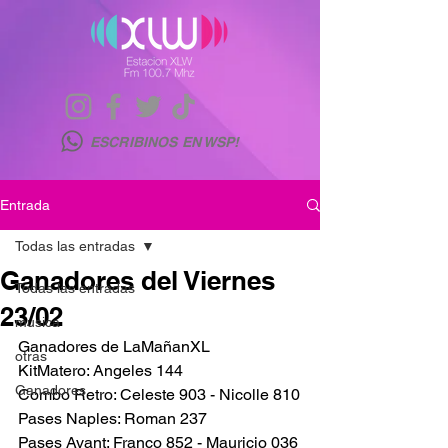
ESCRIBINOS EN WSP!
Entrada
Todas las entradas
Ganadores del Viernes
Todas las entradas
23/02
musica
Ganadores de LaMañanXL
otras
KitMatero: Angeles 144
Ganadores
Combo Retro: Celeste 903 - Nicolle 810
Pases Naples: Roman 237
Pases Avant: Franco 852 - Mauricio 036 