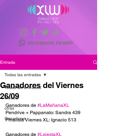
ESCRIBINOS EN WSP!
Entrada
Todas las entradas
Ganadores del Viernes
Todas las entradas
26/09
musica
Ganadores de 
#LaMañanaXL
otras
Pendrive + Pappanato: Sandra 439
Ganadores
Finalista Viernes XL: Ignacio 513
Ganadores de 
#LsiestaXL