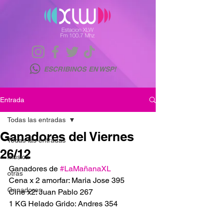
ESCRIBINOS EN WSP!
Entrada
Todas las entradas
Ganadores del Viernes
Todas las entradas
26/12
musica
Ganadores de 
#LaMañanaXL
otras
Cena x 2 amorfar: Maria Jose 395
Ganadores
Cine x2: Juan Pablo 267 
1 KG Helado Grido: Andres 354