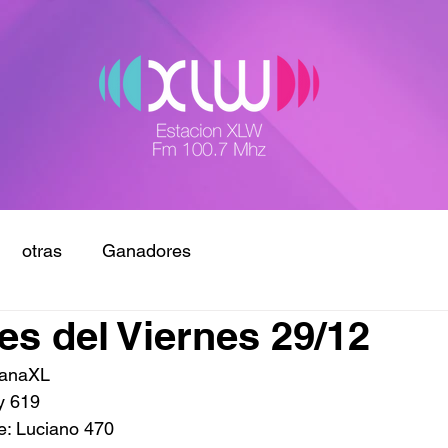
otras
Ganadores
s del Viernes 29/12
ñanaXL
y 619
e: Luciano 470