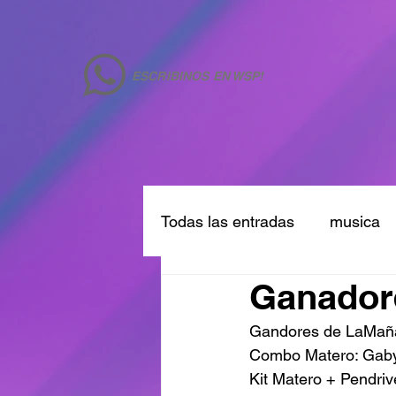
ESCRIBINOS EN WSP!
Todas las entradas
musica
Ganadore
Gandores de LaMa
Combo Matero: Gab
Kit Matero + Pendriv