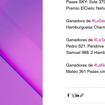
Pases SKY: Sole 37
Premio ElCielo: Nah
Ganadora de 
#LaSie
Hamburguesa Cherno
Ganadores de 
#LaT
Pedro 521: Pendriv
Samuel 988: 2 Ham
Ganadores de 
#LaN
Mateo 361 Pases cin