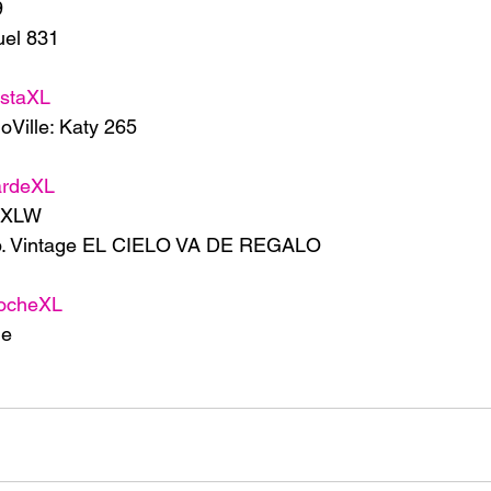
9
uel 831
staXL
Ville: Katy 265
ardeXL
e XLW
b. Vintage EL CIELO VA DE REGALO 
ocheXL
e 