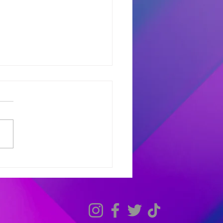
dores del Miercoles
7
dores de #MañanaTrending:
uno castro: Marcelo 681
 Avant: Debora 307 -
as 486 Finalistas
olesXL Marcelo 631 -
ana 558 - Héctor 198
dores de #TardeModoPlay
 Avant: