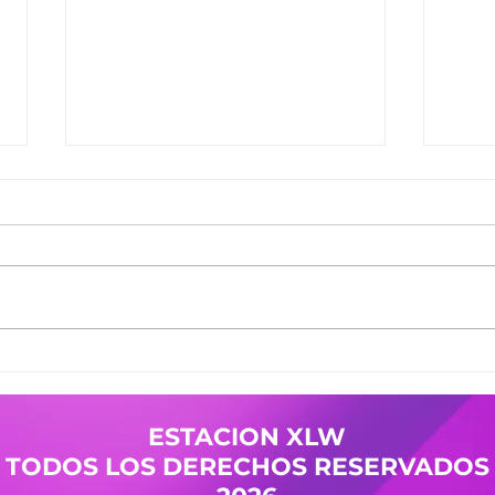
Ganadores del Jueves
Gana
30/07
29/0
Ganadores de #MañanaTrending:
Gana
Desayuno Castro: Camila 361
Desay
Pases Avant: Yanina 598 -
Pases
Cristian 144 Premio Vesania:
Nicol
Guada 503 Finalistas
Mierc
JuevesDeComercio: Adriana 709
Giuli
- La Malquerida Nico 234 - Policia
Gana
ESTACION XLW
Pases
TODOS LOS DERECHOS RESERVADOS