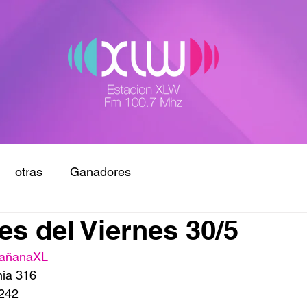
otras
Ganadores
s del Viernes 30/5
añanaXL
hia 316
242