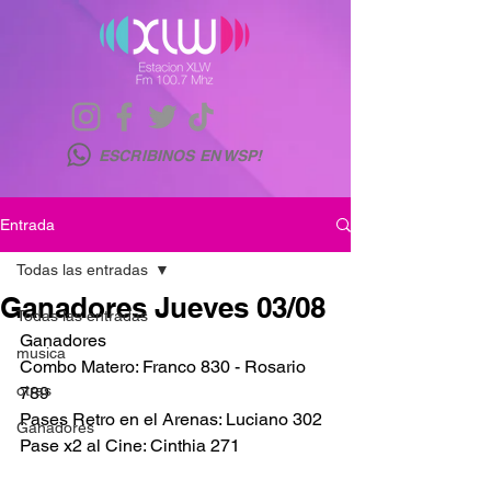
ESCRIBINOS EN WSP!
Entrada
Todas las entradas
Ganadores Jueves 03/08
Todas las entradas
Ganadores 
musica
Combo Matero: Franco 830 - Rosario 
otras
789
Pases Retro en el Arenas: Luciano 302
Ganadores
Pase x2 al Cine: Cinthia 271