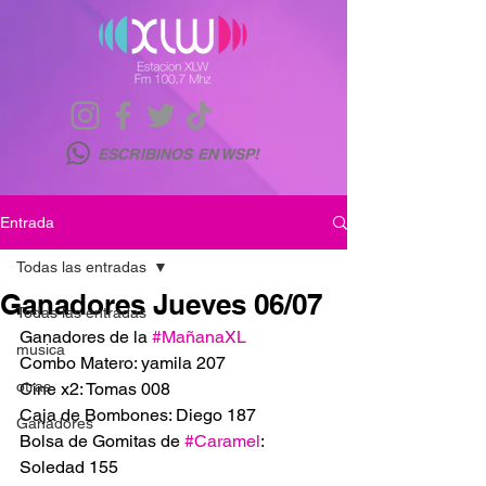
ESCRIBINOS EN WSP!
Entrada
Todas las entradas
Ganadores Jueves 06/07
Todas las entradas
Ganadores de la 
#MañanaXL
musica
Combo Matero: yamila 207
otras
Cine x2: Tomas 008
Caja de Bombones: Diego 187
Ganadores
Bolsa de Gomitas de 
#Caramel
: 
Soledad 155