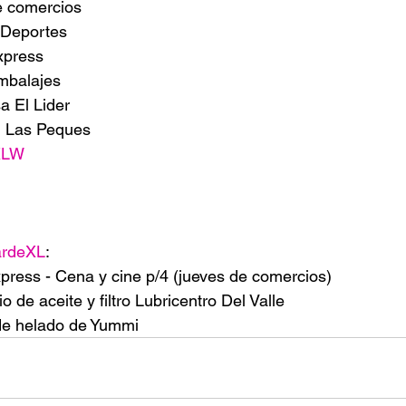
e comercios
 Deportes
xpress
mbalajes
a El Lider
on Las Peques
XLW
ardeXL
:
press - Cena y cine p/4 (jueves de comercios)
 de aceite y filtro Lubricentro Del Valle
 de helado de Yummi