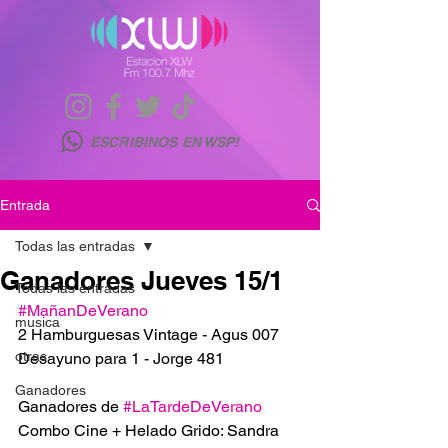
ESCRIBINOS EN WSP!
Entrada
Todas las entradas
Ganadores Jueves 15/1
Todas las entradas
#MañanDeVerano
musica
2 Hamburguesas Vintage - Agus 007
otras
Desayuno para 1 - Jorge 481
Ganadores
Ganadores de 
#LaTardeDeVerano
Combo Cine + Helado Grido: Sandra 