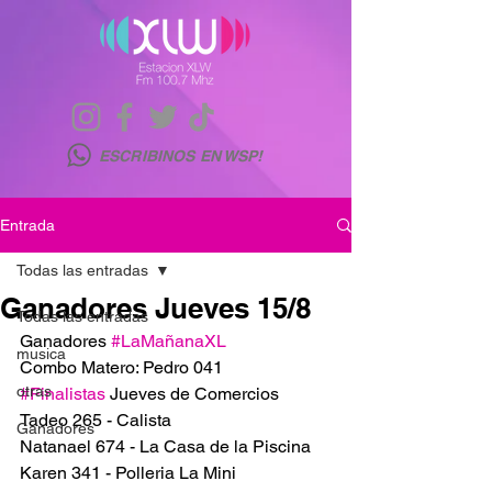
ESCRIBINOS EN WSP!
Entrada
Todas las entradas
Ganadores Jueves 15/8
Todas las entradas
Ganadores 
#LaMañanaXL
musica
Combo Matero: Pedro 041
otras
#Finalistas
 Jueves de Comercios
Tadeo 265 - Calista
Ganadores
Natanael 674 - La Casa de la Piscina
Karen 341 - Polleria La Mini