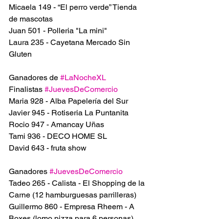
Micaela 149 - “El perro verde” Tienda 
de mascotas
Juan 501 - Polleria "La mini"
Laura 235 - Cayetana Mercado Sin 
Gluten
Ganadores de 
#LaNocheXL
Finalistas 
#JuevesDeComercio
Maria 928 - Alba Papelería del Sur 
Javier 945 - Rotiseria La Puntanita
Rocio 947 - Amancay Uñas
Tami 936 - DECO HOME SL 
David 643 - fruta show
Ganadores 
#JuevesDeComercio
Tadeo 265 - Calista - El Shopping de la 
Carne (12 hamburguesas parrilleras)
Guillermo 860 - Empresa Rheem - A 
Boxes (lomo pizza para 6 personas)