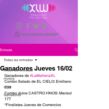
ESCRIBINOS EN WSP!
Entrada
Todas las entradas
Ganadores Jueves 16/02
Todas las entradas
Ganadores de 
#LaMañanaXL
musica
Combo Salado de EL CIELO: Emiliano 
otras
333
Combo dulce CASTRO HNOS: Marisol 
Ganadores
177
*Finalistas Jueves de Comercios