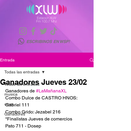
ESCRIBINOS EN WSP!
Entrada
Todas las entradas
Ganadores Jueves 23/02
Todas las entradas
Ganadores de 
#LaMañanaXL
musica
Combo Dulce de CASTRO HNOS: 
otras
Gabriel 111
Combo Grido: Jezabel 216
Ganadores
*Finalistas Jueves de comercios
Pato 711 - Dosep