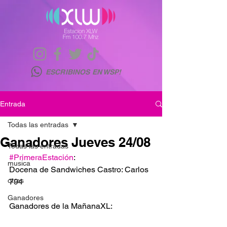
ESCRIBINOS EN WSP!
Entrada
Todas las entradas
Ganadores Jueves 24/08
Todas las entradas
#PrimeraEstación
:
musica
Docena de Sandwiches Castro: Carlos 
otras
794
Ganadores
Ganadores de la MañanaXL: