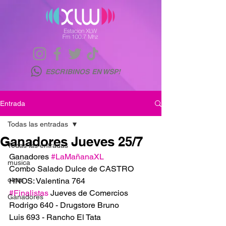
ESCRIBINOS EN WSP!
Entrada
Todas las entradas
Ganadores Jueves 25/7
Todas las entradas
Ganadores 
#LaMañanaXL
musica
Combo Salado Dulce de CASTRO 
otras
HNOS: Valentina 764
#Finalistas
 Jueves de Comercios
Ganadores
Rodrigo 640 - Drugstore Bruno
Luis 693 - Rancho El Tata