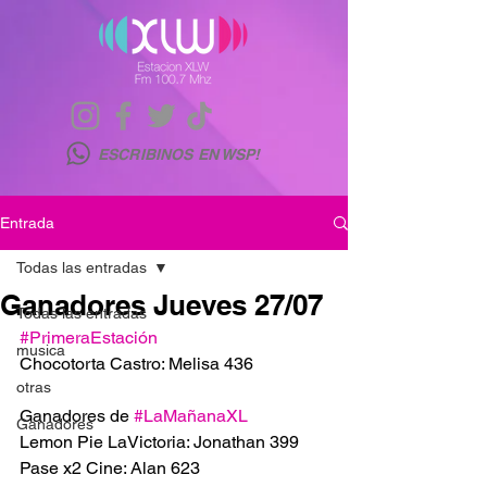
ESCRIBINOS EN WSP!
Entrada
Todas las entradas
Ganadores Jueves 27/07
Todas las entradas
#PrimeraEstación
musica
Chocotorta Castro: Melisa 436
otras
Ganadores de 
#LaMañanaXL
Ganadores
Lemon Pie LaVictoria: Jonathan 399
Pase x2 Cine: Alan 623