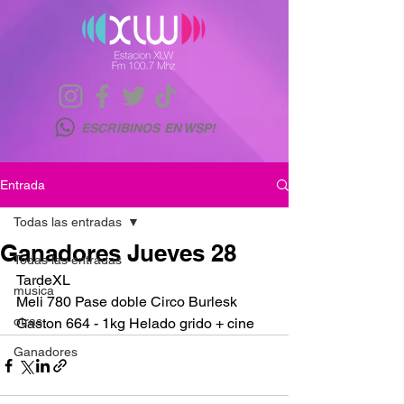
ESCRIBINOS EN WSP!
Entrada
Todas las entradas
Ganadores Jueves 28
Todas las entradas
TardeXL
musica
Meli 780 Pase doble Circo Burlesk 
otras
Gaston 664 - 1kg Helado grido + cine
Ganadores