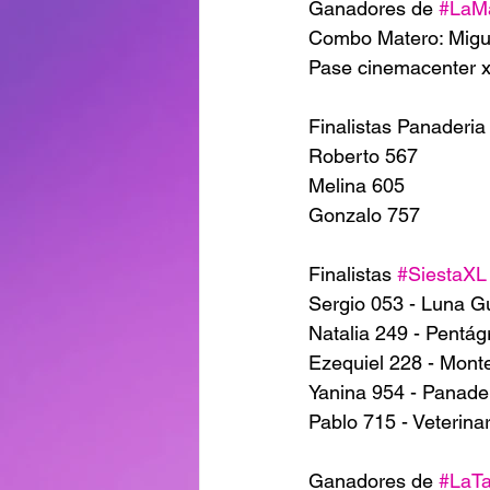
Ganadores de 
#LaM
Combo Matero: Migu
Pase cinemacenter x
Finalistas Panaderia
Roberto 567
Melina 605
Gonzalo 757 
Finalistas 
#SiestaXL
Sergio 053 - Luna G
Natalia 249 - Pentá
Ezequiel 228 - Mon
Yanina 954 - Panade
Pablo 715 - Veterinar
Ganadores de 
#LaT