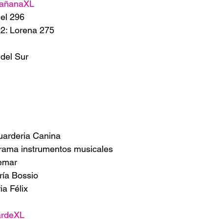
añanaXL
el 296
2: Lorena 275
 del Sur
uarderia Canina
grama instrumentos musicales
temar
ría Bossio
ia Félix
ardeXL