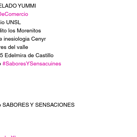
 HELADO YUMMI
DeComercio
sio UNSL 
ito los Morenitos
e inesiologia Cenyr
es del valle
°5 Edelmira de Castillo
o 
#SaboresYSensacuines
rso SABORES Y SENSACIONES 