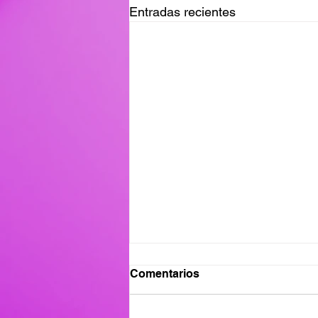
Entradas recientes
Ganadores del Viernes
Comentarios
31/07
Ganadores de #MañanaTrending: