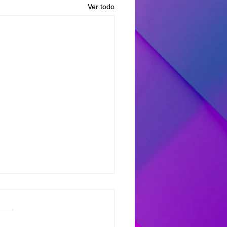
Ver todo
dores del Miercoles
7
dores de #MañanaTrending: