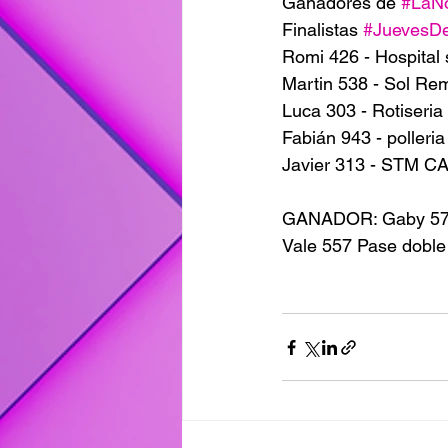
Ganadores de 
#LaN
Finalistas 
#JuevesD
Romi 426 - Hospital 
Martin 538 - Sol Re
Luca 303 - Rotiseria 
Fabián 943 - polleri
Javier 313 - STM 
GANADOR: Gaby 572 -
Vale 557 Pase doble 