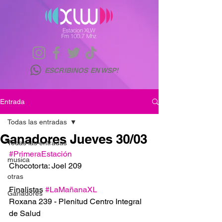
ESCRIBINOS EN WSP!
Entrada
Todas las entradas
Ganadores Jueves 30/03
Todas las entradas
#PrimeraEstación
musica
Chocotorta: Joel 209
otras
Finalistas 
#LaMañanaXL
Ganadores
Roxana 239 - Plenitud Centro Integral 
de Salud