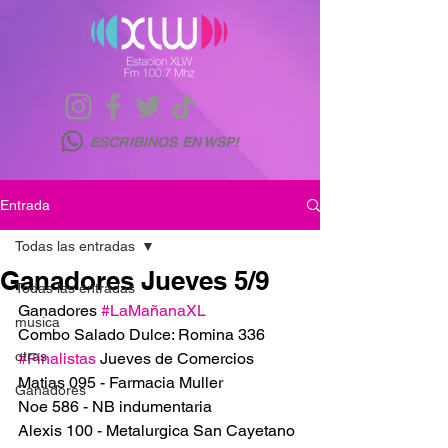
ESCRIBINOS EN WSP!
Entrada
Todas las entradas
Ganadores Jueves 5/9
Todas las entradas
Ganadores 
#LaMañanaXL
musica
Combo Salado Dulce: Romina 336
otras
#Finalistas
 Jueves de Comercios
Matias 095 - Farmacia Muller
Ganadores
Noe 586 - NB indumentaria
Alexis 100 - Metalurgica San Cayetano