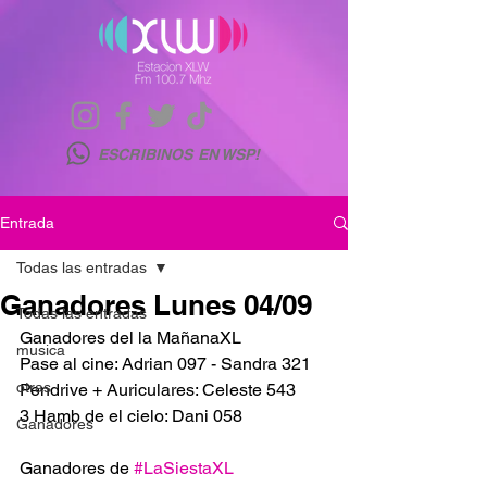
ESCRIBINOS EN WSP!
Entrada
Todas las entradas
Ganadores Lunes 04/09
Todas las entradas
Ganadores del la MañanaXL
musica
Pase al cine: Adrian 097 - Sandra 321
otras
Pendrive + Auriculares: Celeste 543
3 Hamb de el cielo: Dani 058
Ganadores
Ganadores de 
#LaSiestaXL