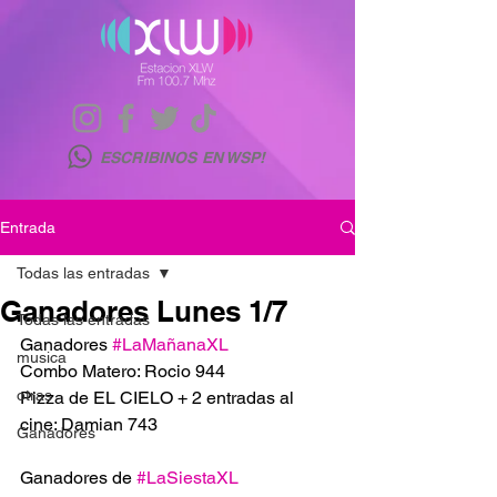
ESCRIBINOS EN WSP!
Entrada
Todas las entradas
Ganadores Lunes 1/7
Todas las entradas
Ganadores 
#LaMañanaXL
musica
Combo Matero: Rocio 944
otras
Pizza de EL CIELO + 2 entradas al 
cine: Damian 743
Ganadores
Ganadores de 
#LaSiestaXL