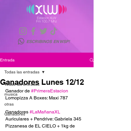
ESCRIBINOS EN WSP!
Entrada
Todas las entradas
Ganadores Lunes 12/12
Todas las entradas
Ganador de 
#PrimeraEstacion
musica
Lomopizza A Boxes: Maxi 787
otras
Ganadores 
#LaMañanaXL
Ganadores
Auriculares + Pendrive: Gabriela 345
Pizzanesa de EL CIELO + 1kg de 