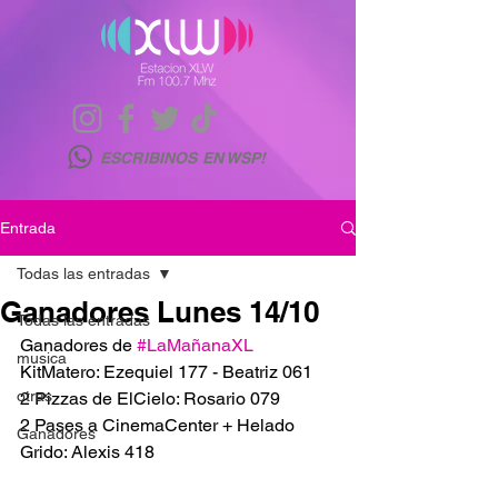
ESCRIBINOS EN WSP!
Entrada
Todas las entradas
Ganadores Lunes 14/10
Todas las entradas
Ganadores de 
#LaMañanaXL
musica
KitMatero: Ezequiel 177 - Beatriz 061
otras
2 Pizzas de ElCielo: Rosario 079
2 Pases a CinemaCenter + Helado 
Ganadores
Grido: Alexis 418