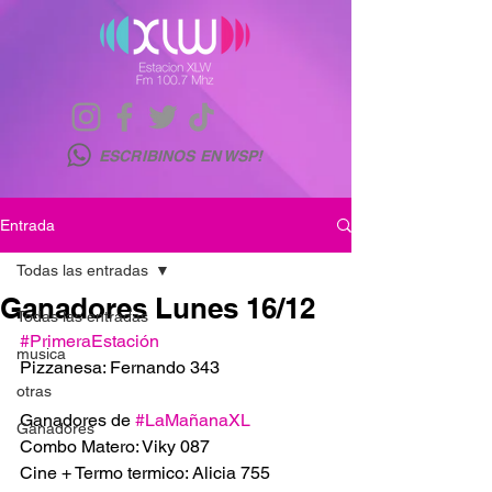
ESCRIBINOS EN WSP!
Entrada
Todas las entradas
Ganadores Lunes 16/12
Todas las entradas
#PrimeraEstación
musica
Pizzanesa: Fernando 343
otras
Ganadores de 
#LaMañanaXL
Ganadores
Combo Matero: Viky 087
Cine + Termo termico: Alicia 755