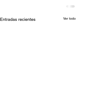
Ver todo
Entradas recientes
Ganadores del Viernes
Ganadores del 
31/07
30/07