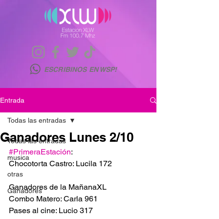
ESCRIBINOS EN WSP!
Entrada
Todas las entradas
Ganadores Lunes 2/10
Todas las entradas
#PrimeraEstación
: 
musica
Chocotorta Castro: Lucila 172
otras
Ganadores de la MañanaXL
Ganadores
Combo Matero: Carla 961
Pases al cine: Lucio 317