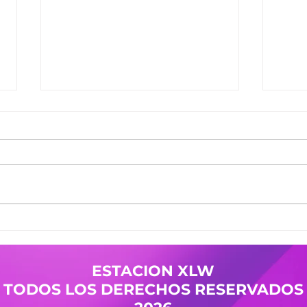
Ganadores del Jueves
Gana
30/07
29/0
Ganadores de #MañanaTrending:
Gana
Desayuno Castro: Camila 361
Desay
Pases Avant: Yanina 598 -
Pases
Cristian 144 Premio Vesania:
Nicol
Guada 503 Finalistas
Mierc
JuevesDeComercio: Adriana 709
Giuli
- La Malquerida Nico 234 - Policia
Gana
ESTACION XLW
Pases
TODOS LOS DERECHOS RESERVADOS