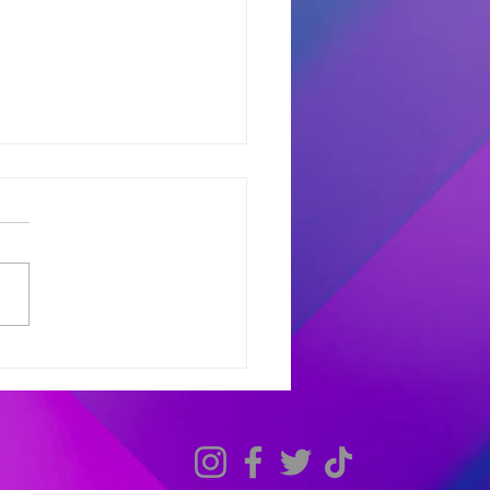
dores del Miercoles
7
dores de #MañanaTrending:
uno castro: Marcelo 681
 Avant: Debora 307 -
as 486 Finalistas
olesXL Marcelo 631 -
ana 558 - Héctor 198
dores de #TardeModoPlay
 Avant: