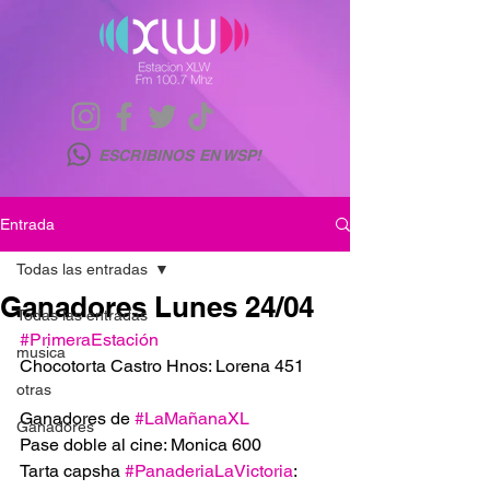
ESCRIBINOS EN WSP!
Entrada
Todas las entradas
Ganadores Lunes 24/04
Todas las entradas
#PrimeraEstación
musica
Chocotorta Castro Hnos: Lorena 451
otras
Ganadores de 
#LaMañanaXL
Ganadores
Pase doble al cine: Monica 600
Tarta capsha 
#PanaderiaLaVictoria
: 