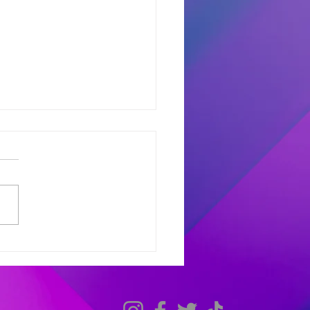
dores del Miercoles
7
dores de #MañanaTrending:
uno castro: Marcelo 681
 Avant: Debora 307 -
as 486 Finalistas
olesXL Marcelo 631 -
ana 558 - Héctor 198
dores de #TardeModoPlay
 Avant: