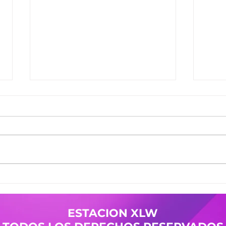
Ganadores del Jueves
Gana
30/07
29/0
Ganadores de #MañanaTrending:
Gana
Desayuno Castro: Camila 361
Desay
Pases Avant: Yanina 598 -
Pases
Cristian 144 Premio Vesania:
Nicol
Guada 503 Finalistas
Mierc
JuevesDeComercio: Adriana 709
Giuli
- La Malquerida Nico 234 - Policia
Gana
ESTACION XLW
Pases