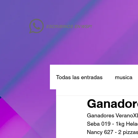
ESCRIBINOS EN WSP!
Todas las entradas
musica
Ganador
Ganadores VeranoX
Seba 019 - 1kg Hela
Nancy 627 - 2 pizzas