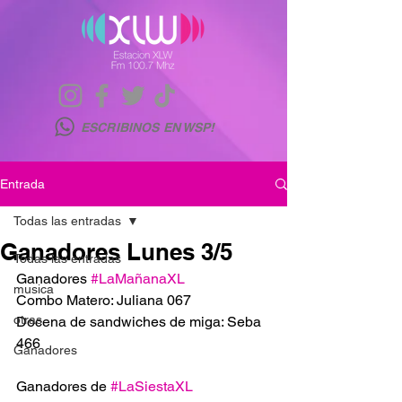
ESCRIBINOS EN WSP!
Entrada
Todas las entradas
Ganadores Lunes 3/5
Todas las entradas
Ganadores 
#LaMañanaXL
musica
Combo Matero: Juliana 067
otras
Docena de sandwiches de miga: Seba 
466
Ganadores
Ganadores de 
#LaSiestaXL