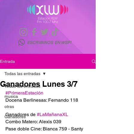
ESCRIBINOS EN WSP!
Entrada
Todas las entradas
Ganadores Lunes 3/7
Todas las entradas
#PrimeraEstación
musica
Docena Berlinesas: Fernando 118
otras
Ganadores de 
#LaMañanaXL
Ganadores
Combo Matero: Alexis 039
Pase doble Cine: Bianca 759 - Santy 