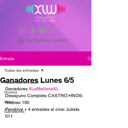
ESCRIBINOS EN WSP!
Entrada
Todas las entradas
Ganadores Lunes 6/5
Todas las entradas
Ganadores 
#LaMañanaXL
musica
Desayuno Completo CASTRO HNOS: 
otras
Nicolas 190
Pendrive + 4 entradas al cine: Julieta 
Ganadores
011