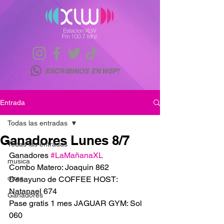
ESCRIBINOS EN WSP!
Entrada
Todas las entradas
Ganadores Lunes 8/7
Todas las entradas
Ganadores 
#LaMañanaXL
musica
Combo Matero: Joaquin 862
otras
Desayuno de COFFEE HOST: 
Natanael 674
Ganadores
Pase gratis 1 mes JAGUAR GYM: Sol 
060